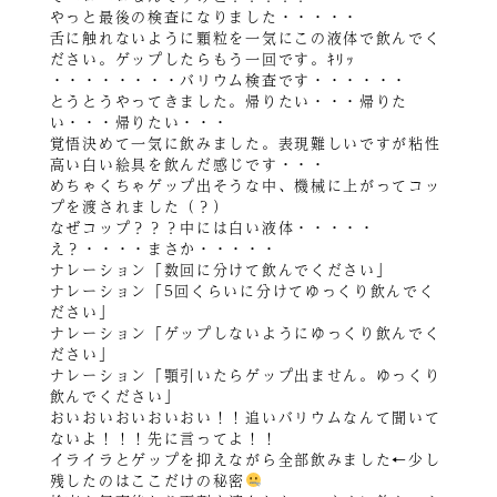
やっと最後の検査になりました・・・・・
舌に触れないように顆粒を一気にこの液体で飲んでく
ださい。ゲップしたらもう一回です。ｷﾘｯ
・・・・・・・・バリウム検査です・・・・・・
とうとうやってきました。帰りたい・・・帰りた
い・・・帰りたい・・・
覚悟決めて一気に飲みました。表現難しいですが粘性
高い白い絵具を飲んだ感じです・・・
めちゃくちゃゲップ出そうな中、機械に上がってコッ
プを渡されました（？）
なぜコップ？？？中には白い液体・・・・・
え？・・・・まさか・・・・・
ナレーション「数回に分けて飲んでください」
ナレーション「5回くらいに分けてゆっくり飲んでく
ださい」
ナレーション「ゲップしないようにゆっくり飲んでく
ださい」
ナレーション「顎引いたらゲップ出ません。ゆっくり
飲んでください」
おいおいおいおいおい！！追いバリウムなんて聞いて
ないよ！！！先に言ってよ！！
イライラとゲップを抑えながら全部飲みました←少し
残したのはここだけの秘密