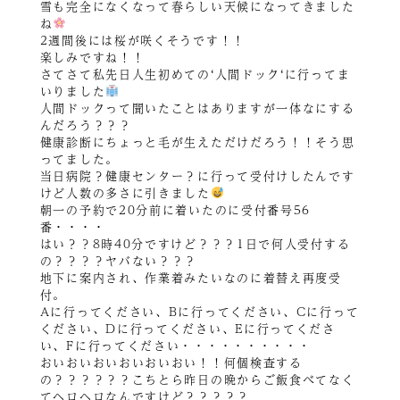
雪も完全になくなって春らしい天候になってきました
ね
2週間後には桜が咲くそうです！！
楽しみですね！！
さてさて私先日人生初めての‘人間ドック‘に行ってま
いりました
人間ドックって聞いたことはありますが一体なにする
んだろう？？？
健康診断にちょっと毛が生えただけだろう！！そう思
ってました。
当日病院？健康センター？に行って受付けしたんです
けど人数の多さに引きました
朝一の予約で20分前に着いたのに受付番号56
番・・・・
はい？？8時40分ですけど？？？1日で何人受付する
の？？？？ヤバない？？？
地下に案内され、作業着みたいなのに着替え再度受
付。
Aに行ってください、Bに行ってください、Cに行って
ください、Dに行ってください、Eに行ってくださ
い、Fに行ってください・・・・・・・・・・
おいおいおいおいおいおい！！何個検査する
の？？？？？？こちとら昨日の晩からご飯食べてなく
てヘロヘロなんですけど？？？？？